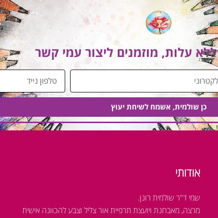
ללא עלות, מוזמנים ליצור עמי קשר
ט
ל
פ
כן שולמית, אשמח לשיחת יעוץ
ו
ן
נ
י
י
אודותי
ד
שמי ד"ר שולמית רונן.
מרצה, מאבחנת ויועצת תרפיית אור צליל וצבע להכוונה אישית