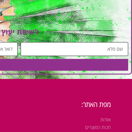
לשיחת יעוץ 
ש
ד
ם
ו
מ
א
ל
ר
א
א
ל
ק
ט
מפת האתר:
ר
ו
אודות
נ
חנות המוצרים
י