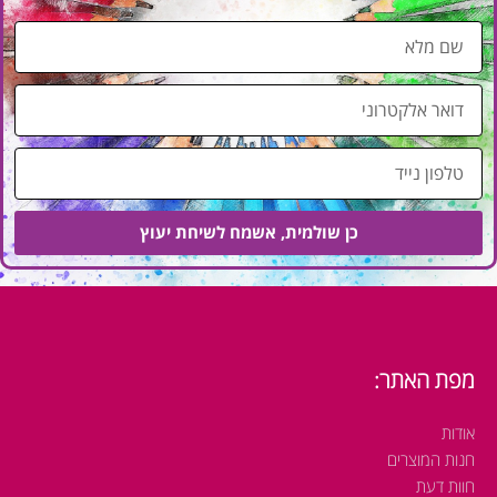
ש
ם
מ
ד
ל
ו
א
א
ט
ר
ל
א
פ
ל
כן שולמית, אשמח לשיחת יעוץ
ו
ק
ן
ט
נ
ר
י
ו
י
נ
ד
מפת האתר:
י
אודות
חנות המוצרים
חוות דעת