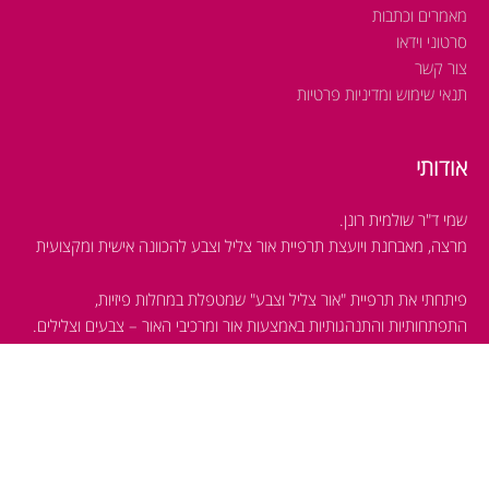
מאמרים וכתבות
סרטוני וידאו
צור קשר
תנאי שימוש ומדיניות פרטיות
אודותי
שמי ד"ר שולמית רונן.
מרצה, מאבחנת ויועצת תרפיית אור צליל וצבע להכוונה אישית ומקצועית
פיתחתי את תרפיית "אור צליל וצבע" שמטפלת במחלות פיזיות,
התפתחותיות והתנהגותיות
באמצעות אור ומרכיבי האור – צבעים וצלילים.