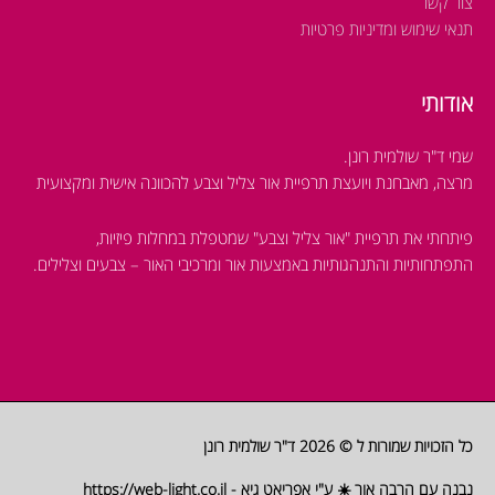
צור קשר
תנאי שימוש ומדיניות פרטיות
אודותי
שמי ד"ר שולמית רונן.
מרצה, מאבחנת ויועצת תרפיית אור צליל וצבע להכוונה אישית ומקצועית
פיתחתי את תרפיית "אור צליל וצבע" שמטפלת במחלות פיזיות,
התפתחותיות והתנהגותיות
באמצעות אור ומרכיבי האור – צבעים וצלילים.
כל הזכויות שמורות ל © 2026
ד"ר שולמית רונן
נבנה עם הרבה אור ☀️ ע"י אפריאט גיא -
https://web-light.co.il