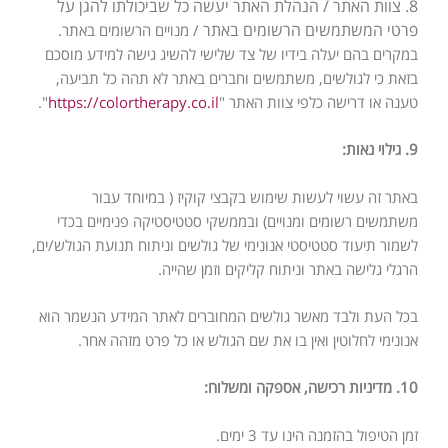
8. צוות האתר / הנהלת האתר יעשה כל שביכולתו להגן על
פרטי המשתמשים הרשומים באתר
/ מנויים הרשומים באתר.
במקרים בהם יעלה בידיו של צד שלישי להשיג גישה למידע
מוסכם
בזאת כי לגולשים, משתמשים וחברים באתר לא תהה כל תביעה,
טענה או דרישה
כלפי צוות האתר "
https://colortherapy.co.il
".
9. גילוי נאות:
באתר זה עשוי לעשות שימוש בקבצי קוקיז ( במיוחד עבור
משתמשים רשומים ומנויים)
ובממשקי סטטיסטיקה פנימיים בכדי
לשמור תיעוד סטטיסטי אנונימי של גולשים וניתוח
תנועת הגולש/ים,
הרגלי גלישה באתר וניתוח קליקים וזמן שהייה.
בכל העת ולבד מאשר גולשים המחוברים לאתר המידע הנשמר הוא
אנונימי לחלוטין ואין בו
את שם הגולש או כל פרט מזהה אחר.
10. מדיניות רכישה, אספקה ומשלוח:
זמן הטיפול בהזמנה הינו עד 3 ימים.