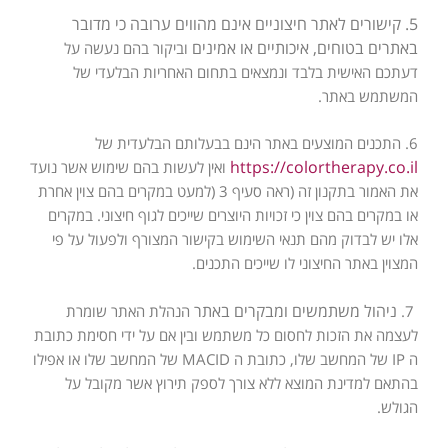
5. קישורים לאתר חיצוניים אינם מהווים ערובה כי מדובר
באתרים בטוחים, איכותיים או אמינים
וביקור בהם נעשה על
דעתכם האישית בלבד ונמצאים בתחום האחריות הבלעדי של
המשתמש באתר.
6. התכנים המוצעים באתר הינם בבעלותם הבלעדית של
https://colortherapy.co.il
ואין לעשות בהם שימוש אשר נועד
את האמור בתקנון זה (ראה סעיף 3 (למעט במקרים בהם צוין אחרת
או
במקרים בהם צוין כי זכויות היוצרים שייכים לגוף חיצוני. במקרים
אלו יש לבדוק מהם תנאי
השימוש בקישור המצורף ולפעול על פי
המצוין באתר החיצוני לו שייכים התכנים.
ניהול משתמשים ומבקרים באתר
7.
הנהלת האתר שומרת
לעצמה את הזכות לחסום כל משתמש ובין אם על ידי חסימת כתובת
ה IP של המחשב שלו, כתובת ה MACID של המחשב שלו או אפילו
בהתאם למדינת
המוצא ללא צורך לספק תירוץ אשר מקובל על
הגולש.