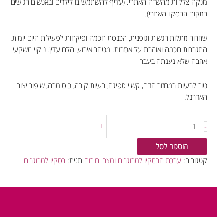
מנקה צלליות מהשדה האתרי. (עדיף להשתמש בו לילדים ובאנשים רגישים
במקום הרסקיו האתרי).
שחרור מתלות רגשית וגופנית, הכנסת חכמה ופיקחות לפעילות היום יומית.
התגברות חכמה ואוהבת על אכזבות. מטהר אירועי הלם עדין. ניקוי משקעי
אהבה שלא נענתה בעבר.
טוב לבעיות במחזור הדם, קשיי ספיגה, בעיות קיבה, כיס מרה, שיפור יצור
האדרנל.
+
-
הוספה לסל
קטגוריה:
ערכת הרסקיו למבוגרים ומצבי חירום
תגית:
רסקיו למבוגרים