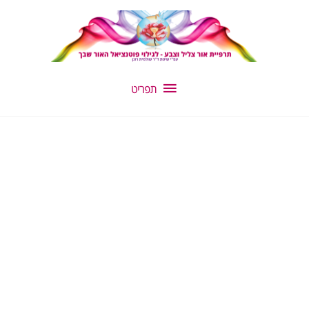
ילוג
תפריט
תוכן
תפריט
כמות
של
רסקיו
רגשי
-
קורל/קורל
B-
87