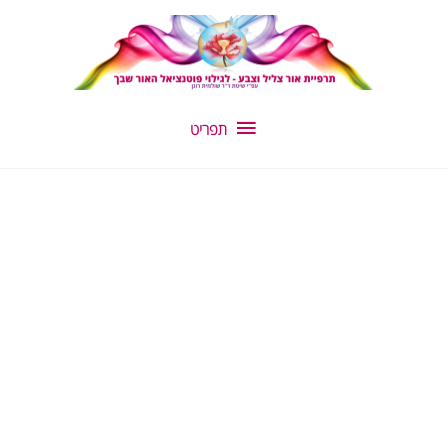
ילוג
תפריט
תוכן
תפריט
כמות
של
רסקיו
פיזי
-
כחול/סגול
+
מג'נטה
B-
1