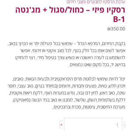
ערכת הרסקיו למבוגרים ומצבי חירום
רסקיו פיזי – כחול/סגול + מג'נטה
B-1
₪
350.00
בקבוק החירום, המרפא הגדול – שימושי בכול פעילות יתר או הכרוך בכאב.
אפשר לשים אותו בכל חלק בגוף, לכל מצב אקוטי או זיהומי. אפשר
להשתמש בו לעזרה ראשונה או כשיש צורך בטיפול מידי. רצוי להחזיקו
בהישג יד, בכל מקום שאנו נמצאים.
יכול להיות שימושי לבלוטת תריס היפראקטיבית ולבעיות הבאות: כאבים,
זיכרון חלש, כוויות, פצעים וחבורות, זיהומים (במיוחד בגרון), כאב עצבי, חוסר
שינה, כאב ראש, לחץ דם גבוה, גודש במערות האף, דלקת ריאות אקוטית,
דלקת בשלפוחית השתן, שלשול, לומבגו או כאב בגיד הנשה (סיאטיקה),
מערכת החיסונית, ציסטות, סכרת וברונכיטיס.
+
-