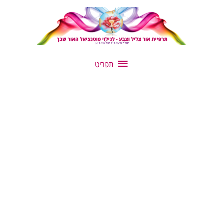
ילוג
תפריט
תוכן
תפריט
כמות
של
הספר
ע"ב
שמות
השם
ומלאכי
האור
+
קלפי
מסרים