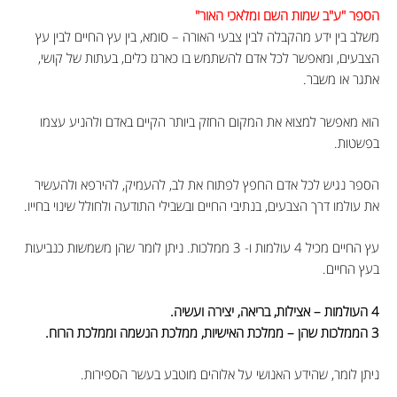
הספר
"ע"ב שמות השם ומלאכי האור"
משלב בין ידע מהקבלה לבין צבעי האורה – סומא, בין עץ החיים לבין עץ
הצבעים, ומאפשר לכל אדם להשתמש בו כארגז כלים, בעתות של קושי,
אתגר או משבר.
הוא מאפשר למצוא את המקום החזק ביותר הקיים באדם ולהניע עצמו
בפשטות.
הספר נגיש לכל אדם החפץ לפתוח את לב, להעמיק, להירפא ולהעשיר
את עולמו דרך הצבעים, בנתיבי החיים ובשבילי התודעה ולחולל שינוי בחייו.
עץ החיים מכיל 4 עולמות ו- 3 ממלכות. ניתן לומר שהן משמשות כנביעות
בעץ החיים.
4 העולמות – אצילות, בריאה, יצירה ועשיה.
3 הממלכות שהן – ממלכת האישיות, ממלכת הנשמה וממלכת הרוח.
ניתן לומר, שהידע האנושי על אלוהים מוטבע בעשר הספירות.