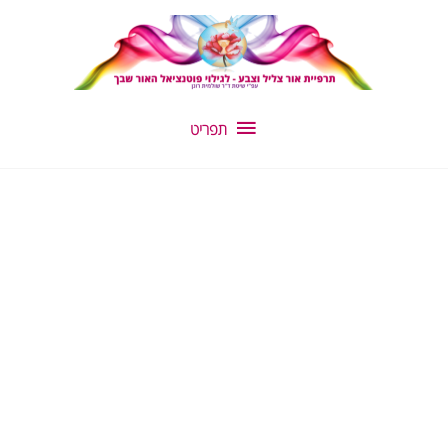
ילוג
תפריט
תוכן
תפריט
כמות
של
בקבוק
11
–
צבע
שקוף/ורוד