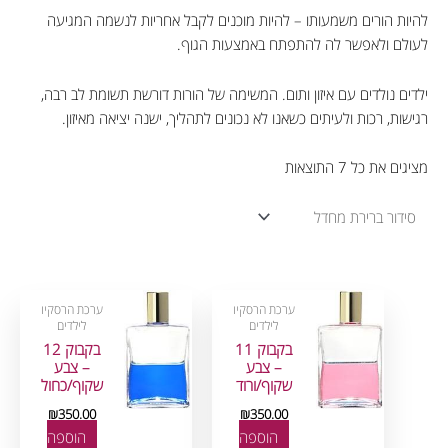
להיות הורים משמעותו – להיות מוכנים לקבל אחריות לנשמה המגיעה
לעולם ולאפשר לה להתפתח באמצעות הגוף.
ילדים נולדים עם איזון ותום. המשימה של הורות דורשת תשומת לב רבה,
רגישות, רכות ולעיתים כשאנו לא נכונים לתהליך, ישנה יציאה מאיזון.
מציגים את כל ⁦7⁩ התוצאות
ערכת הרסקיו
ערכת הרסקיו
לילדים
לילדים
בקבוק 11
בקבוק 12
– צבע
– צבע
שקוף/ורוד
שקוף/כחול
₪
350.00
₪
350.00
הוספה
הוספה