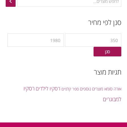
י
י
ר
ר
סנן לפי מחיר
מ
מ
י
ק
נ
ס
י
י
סנן
מ
מ
ל
ל
תגיות מוצר
י
י
רסקיו
רסקיו לילדים
אורה סומא
מוצרים נוספים
ספר
קלפים
למבוגרים