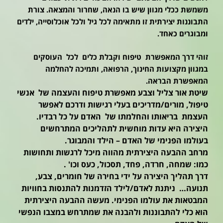
משמשת ככלי מגוון שיש בו הנאה, שחרור והמצאה. צורת
התבוננות יצירתית זו מתאימה לכל גיל ולכל אוכלוסייה, ילדים
ומבוגרים כאחד.
זוהי דרך המאפשרת טיפוח וקבלת כלים לכל העוסקים
במגוון מקצועות החינוך, הרפואה, ותמיכה להחלמה
המאפשרת הבראה.
שיטת אור צליל וצבע מאפשרת טיפוח והעצמה של אנשי
טיפול, מורים/מדריכים בעלי רגישות ודרכם לאפשר
העצמת בריאותו והחלמתו של האדם על כל רבדיו.
היצירה היא עדות מוחשית לתהליכים המתרחשים
בעולמו הפנימי של האדם – הילד והמבוגר.
מרחב ההבעה היצירתית מהווה מיכל לרגשות ותחושות
כמו: שמחה, חרדה, פחד, תסכול, כעס וכו' .
דרך תהליך היצירה על ידי בחירה של חומרים, צבע,
תנועה… ניתנת לאדם/לילד הזדמנות להתנסות בחוויות
המבטאות את עולמו הפנימי. מעשה ההבעה היצירתית
הוא כלי להתבוננות ולהבנה את שמתרחש במצבו הנפשי