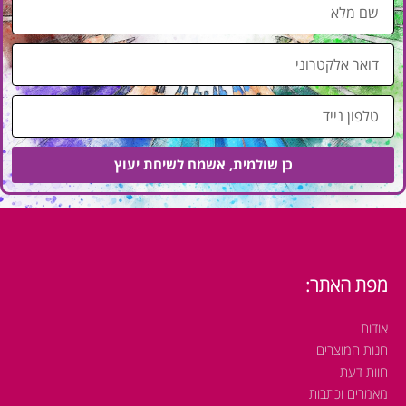
ש
ם
מ
ד
ל
ו
א
א
ט
ר
ל
א
פ
ל
כן שולמית, אשמח לשיחת יעוץ
ו
ק
ן
ט
נ
ר
י
ו
י
נ
ד
מפת האתר:
י
אודות
חנות המוצרים
חוות דעת
מאמרים וכתבות