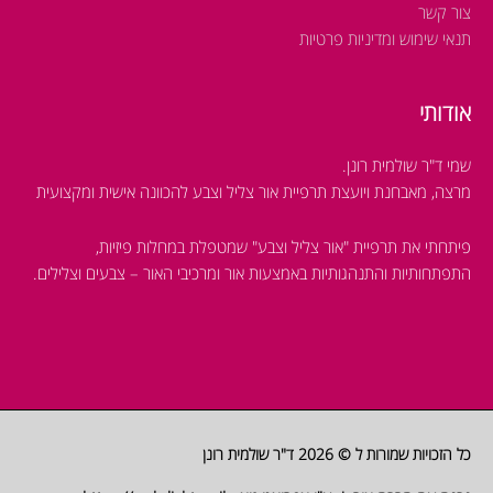
צור קשר
תנאי שימוש ומדיניות פרטיות
אודותי
שמי ד"ר שולמית רונן.
מרצה, מאבחנת ויועצת תרפיית אור צליל וצבע להכוונה אישית ומקצועית
פיתחתי את תרפיית "אור צליל וצבע" שמטפלת במחלות פיזיות,
התפתחותיות והתנהגותיות
באמצעות אור ומרכיבי האור – צבעים וצלילים.
כל הזכויות שמורות ל © 2026
ד"ר שולמית רונן