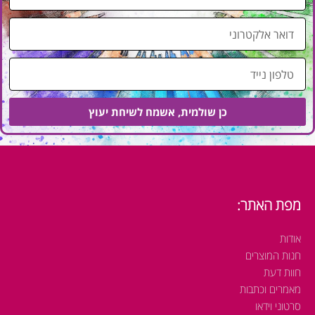
ם
מ
ד
ל
ו
א
א
ט
ר
ל
א
פ
ל
כן שולמית, אשמח לשיחת יעוץ
ו
ק
ן
ט
נ
ר
י
ו
י
נ
ד
מפת האתר:
י
אודות
חנות המוצרים
חוות דעת
מאמרים וכתבות
סרטוני וידאו